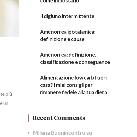
come impostarlo
Il digiuno intermittente
Amenorrea ipotalamica:
definizione e cause
Amenorrea: definizione,
o
classificazione e conseguenze
Alimentazione low carb fuori
casa? I miei consigli per
rimanere fedele alla tua dieta
ne più
re un
Recent Comments
Milena Buonincontro
su