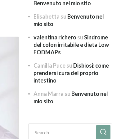
Benvenuto nel mio sito
Elisabetta
su
Benvenuto nel
mio sito
valentina richero
su
Sindrome
del colon irritabile e dieta Low-
FODMAPs
Camilla Puce
su
Disbiosi: come
prendersi cura del proprio
intestino
Anna Marra
su
Benvenuto nel
mio sito