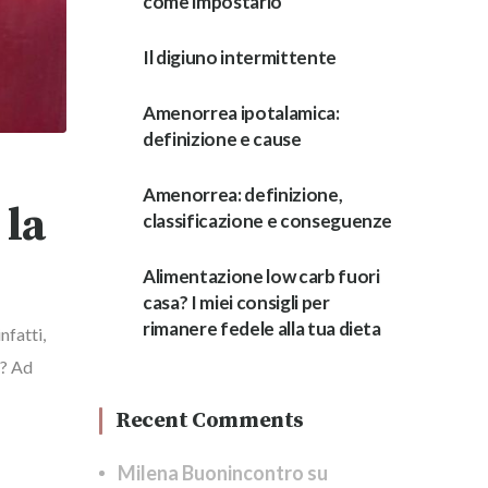
come impostarlo
Il digiuno intermittente
Amenorrea ipotalamica:
definizione e cause
Amenorrea: definizione,
 la
classificazione e conseguenze
Alimentazione low carb fuori
casa? I miei consigli per
rimanere fedele alla tua dieta
nfatti,
ì? Ad
Recent Comments
Milena Buonincontro
su