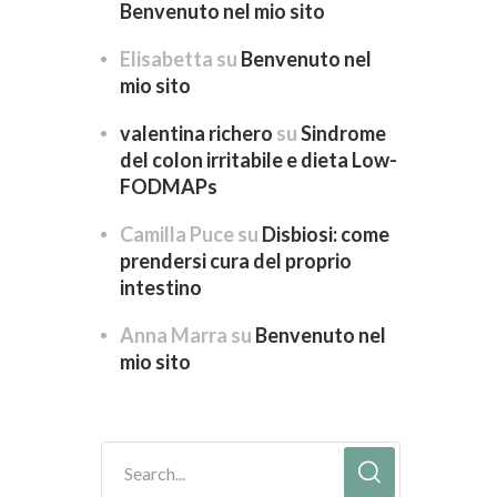
Benvenuto nel mio sito
Elisabetta
su
Benvenuto nel
mio sito
valentina richero
su
Sindrome
del colon irritabile e dieta Low-
FODMAPs
Camilla Puce
su
Disbiosi: come
prendersi cura del proprio
intestino
Anna Marra
su
Benvenuto nel
mio sito